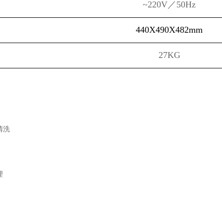
~220V／50Hz
440X490X482mm
27KG
清洗
理