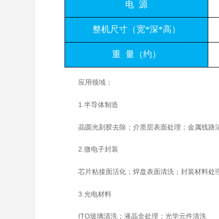
电 源
整机尺寸（宽*深*高）
重 量（约）
应用领域：
1.半导体制造
晶圆光刻胶去除；介质层表面处理；金属线路
2.微电子封装
芯片粘接面活化；焊盘表面清洗；封装材料处
3.光电材料
ITO玻璃清洗；液晶盒处理；光学元件清洗