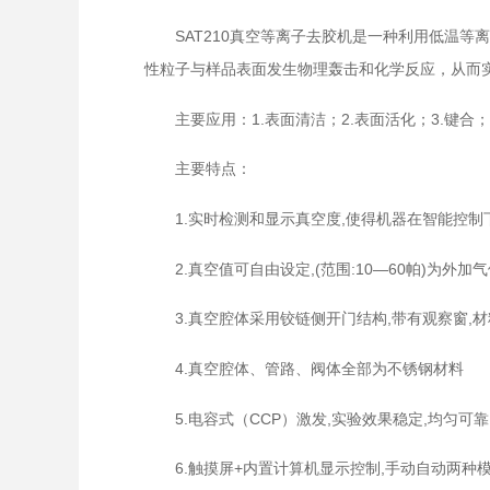
SAT210真空等离子去胶机
是一种利用低温等离
性粒子与样品表面发生物理轰击和化学反应，从而
主要应用：1.表面清洁；2.表面活化；3.键合；4.
主要特点：
1.实时检测和显示真空度,使得机器在智能控制
2.真空值可自由设定,(范围:10—60帕)为外
3.真空腔体采用铰链侧开门结构,带有观察窗,材料
4.真空腔体、管路、阀体全部为不锈钢材料
5.电容式（CCP）激发,实验效果稳定,均匀可
6.触摸屏+内置计算机显示控制,手动自动两种