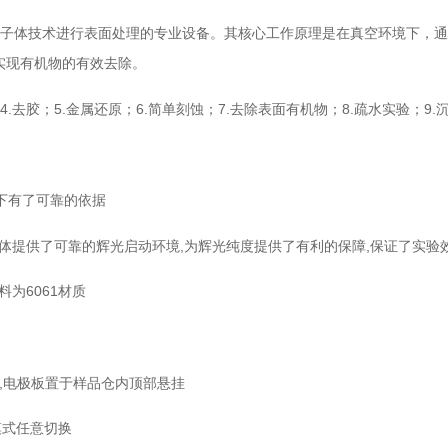
子体技术进行表面处理的专业设备。其核心工作原理是在真空环境下，通
实现有机物的有效去除。
去胶；5.金属还原；6.简单刻蚀；7.去除表面有机物；8.疏水实验；9.
下有了可靠的依据
加气体提供了可靠的辉光启动环境,为辉光纯度提供了有利的保障,保证了实
为6061材质
靠,电极板置于样品仓内顶部悬挂
模式任意切换