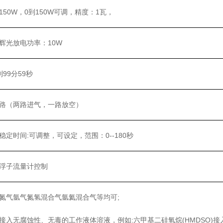
150W，0到150W可调，精度：1瓦，
辉光放电功率：10W
到99分59秒
路（两路进气，一路放空）
稳定时间:可调整，可设定，范围：0--180秒
浮子流量计控制
氮气氩气氮氢混合气氩氦混合气等均可;
接入无腐蚀性、无毒的工作液体溶液，例如:六甲基二硅氧烷(HMDSO)