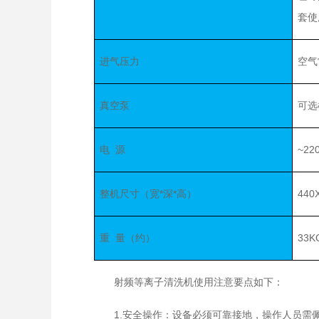
套使
进气压力
空气
真空泵
可选
电 源
~22
整机尺寸（宽*深*高）
440
重 量（约）
33K
射频等离子清洗机使用注意要点如下：
1.安全操作：设备必须可靠接地，操作人员需佩