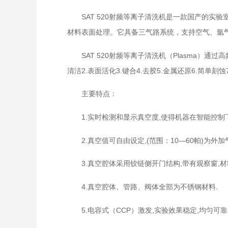
SAT 520射频等离子清洗机是一款国产的实验室
材料表面处理。它具备三气路系统，支持空气、氩
SAT 520射频等离子清洗机（Plasma）通
清洁2.表面活化3.键合4.去胶5.金属还原6.简单刻
主要特点：
1.实时检测和显示真空度,使得机器在智能控制
2.真空值可自由设定,(范围：10—60帕)为外
3.真空腔体采用铰链侧开门结构,带有观察窗,材料
4.真空腔体、管路、阀体全部为不锈钢材料.
5.电容式（CCP）激发,实验效果稳定,均匀可靠