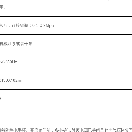
用。
常压，连接钢瓶：0.1-0.2Mpa
机械油泵或者干泵
0V／50Hz
X490X482mm
G
戴防静电手环。开启舱门前，务必确认射频电源已关闭且腔内气压恢复