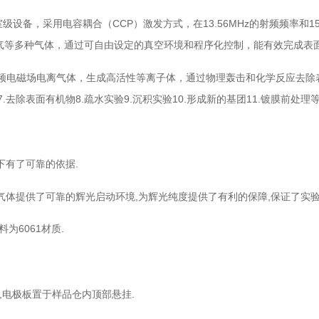
级设备，采用电容耦合（CCP）激发方式，在13.56MHz的射频频率和
气等多种气体，通过可自由设定的真空环境和程序化控制，能有效完成表
过高频电磁场电离气体，生成高活性等离子体，通过物理轰击和化学反应去除
蚀7.去除表面有机物8.疏水实验9.沉积实验10.形成新的基团11.镀膜前处理
下有了可靠的依据.
加气体提供了可靠的辉光启动环境,为辉光纯度提供了有利的保障,保证了实
为6061材质.
,电极板置于样品仓内顶部悬挂.