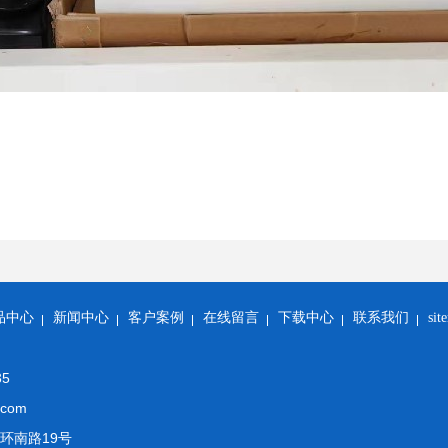
品中心
新闻中心
客户案例
在线留言
下载中心
联系我们
sit
5
.com
环南路19号