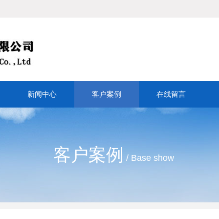
新闻中心
客户案例
在线留言
客户案例
/ Base show