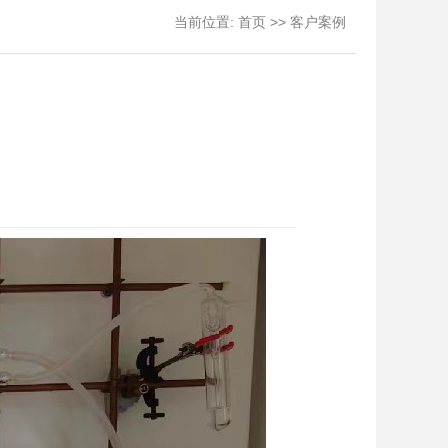
当前位置:
>>
首页
客户案例