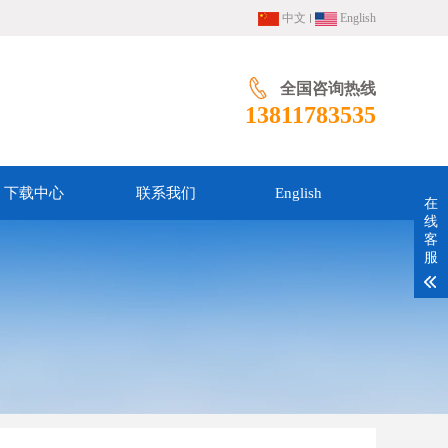
中文
English
全国咨询热线
13811783535
下载中心
联系我们
English
在
线
客
服